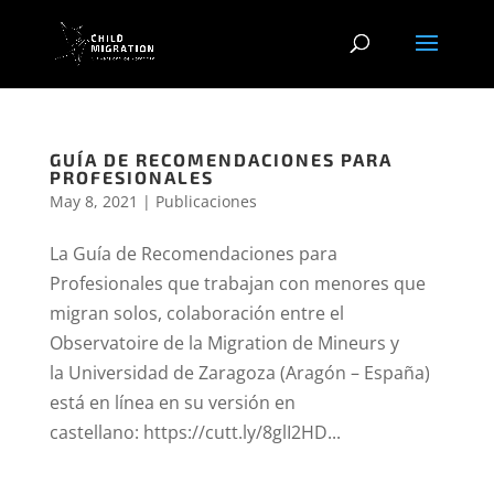
GUÍA DE RECOMENDACIONES PARA
PROFESIONALES
May 8, 2021
|
Publicaciones
La Guía de Recomendaciones para
Profesionales que trabajan con menores que
migran solos, colaboración entre el
Observatoire de la Migration de Mineurs y
la Universidad de Zaragoza (Aragón – España)
está en línea en su versión en
castellano: https://cutt.ly/8glI2HD...