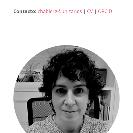
Contacto:
chabierg@unizar.es
|
CV
|
ORCID