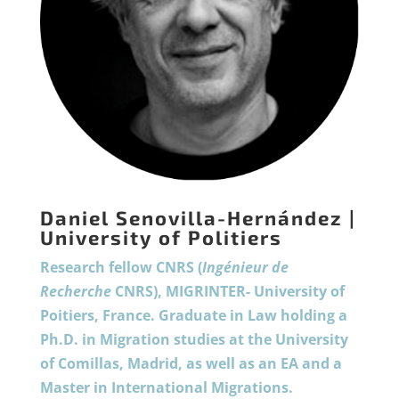
Daniel Senovilla-Hernández |
University of Politiers
Research fellow CNRS (
Ingénieur de
Recherche
CNRS), MIGRINTER- University of
Poitiers, France. Graduate in Law holding a
Ph.D. in Migration studies at the University
of Comillas, Madrid, as well as an EA and a
Master in International Migrations.