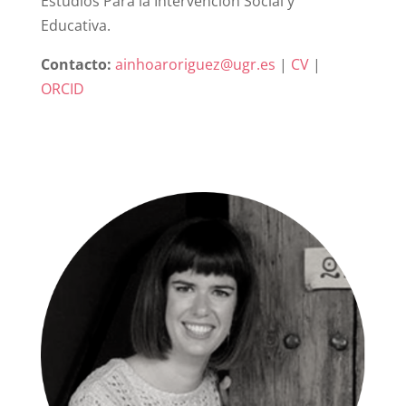
Estudios Para la Intervención Social y
Educativa.
Contacto:
ainhoaroriguez@ugr.es
|
CV
|
ORCID