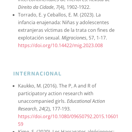
Direito da Cidade
,
7
(4), 1902-1922.
Torrado, E. y Ceballos, E. M. (2023). La
infancia enajenada: Niñas y adolescentes
extranjeras víctimas de la trata con fines de
explotación sexual.
Migraciones
, 57, 1-17.
https://doi.org/10.14422/mig.2023.008
INTERNACIONAL
Kaukko, M. (2016). The P, A and R of
participatory action research with
unaccompanied girls.
Educational Action
Research
,
24
(2), 177-193.
https://doi.org/10.1080/09650792.2015.10601
59
Kime, S. (2020). Les Harragates algériennes: