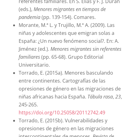
referentes familiares. En S. Elías y F. J. Durán
(eds.),
Menores migrantes en tiempos de
pandemia
(pp. 139-154). Comares.
Morante, M.ª L. y Trujillo, M.ª A. (2009). Las
niñas y adolescentes que emigran solas a
España: ¿Un nuevo fenómeno social?. En: A.
Jiménez (ed.).
Menores migrantes sin referentes
familiares
(pp. 65-68). Grupo Editorial
Universitario.
Torrado, E. (2015a). Menores basculando
entre continentes. Cartografías de las
opresiones de género en las migraciones de
niñas africanas hacia España.
Tábula rasa
,
23
,
245-265.
https://doi.org/10.25058/20112742.49
Torrado, E. (2015b). Vulnerabilidades y
opresiones de género en las migraciones
intercontinentales de menores.
Revista de